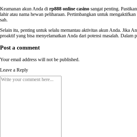
Keamanan akun Anda di
rp888 online casino
sangat penting. Pastik
lahir atau nama hewan peliharaan. Pertimbangkan untuk mengaktifkan au
sah.
Selain itu, penting untuk selalu memantau aktivitas akun Anda. Jika A
proaktif yang bisa menyelamatkan Anda dari potensi masalah. Dalam p
Post a comment
Your email address will not be published.
Leave a Reply