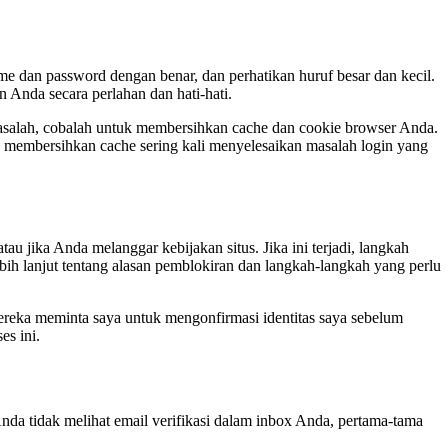
e dan password dengan benar, dan perhatikan huruf besar dan kecil.
 Anda secara perlahan dan hati-hati.
 masalah, cobalah untuk membersihkan cache dan cookie browser Anda.
 membersihkan cache sering kali menyelesaikan masalah login yang
u jika Anda melanggar kebijakan situs. Jika ini terjadi, langkah
ih lanjut tentang alasan pemblokiran dan langkah-langkah yang perlu
reka meminta saya untuk mengonfirmasi identitas saya sebelum
es ini.
nda tidak melihat email verifikasi dalam inbox Anda, pertama-tama