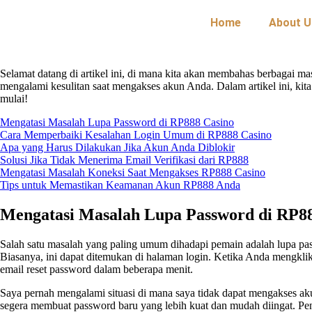
Home
About U
Selamat datang di artikel ini, di mana kita akan membahas berbagai 
mengalami kesulitan saat mengakses akun Anda. Dalam artikel ini, kit
mulai!
Mengatasi Masalah Lupa Password di RP888 Casino
Cara Memperbaiki Kesalahan Login Umum di RP888 Casino
Apa yang Harus Dilakukan Jika Akun Anda Diblokir
Solusi Jika Tidak Menerima Email Verifikasi dari RP888
Mengatasi Masalah Koneksi Saat Mengakses RP888 Casino
Tips untuk Memastikan Keamanan Akun RP888 Anda
Mengatasi Masalah Lupa Password di RP8
Salah satu masalah yang paling umum dihadapi pemain adalah lupa pa
Biasanya, ini dapat ditemukan di halaman login. Ketika Anda mengkli
email reset password dalam beberapa menit.
Saya pernah mengalami situasi di mana saya tidak dapat mengakses aku
segera membuat password baru yang lebih kuat dan mudah diingat. P