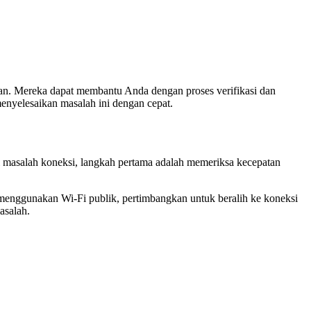
an. Mereka dapat membantu Anda dengan proses verifikasi dan
nyelesaikan masalah ini dengan cepat.
 masalah koneksi, langkah pertama adalah memeriksa kecepatan
 menggunakan Wi-Fi publik, pertimbangkan untuk beralih ke koneksi
asalah.