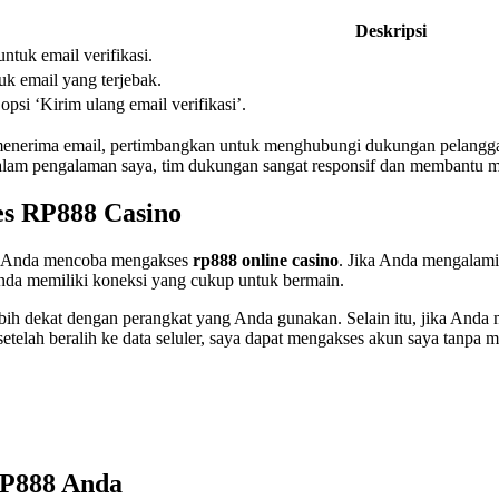
Deskripsi
ntuk email verifikasi.
uk email yang terjebak.
opsi ‘Kirim ulang email verifikasi’.
 menerima email, pertimbangkan untuk menghubungi dukungan pelangg
lam pengalaman saya, tim dukungan sangat responsif dan membantu me
es RP888 Casino
aat Anda mencoba mengakses
rp888 online casino
. Jika Anda mengalami
Anda memiliki koneksi yang cukup untuk bermain.
bih dekat dengan perangkat yang Anda gunakan. Selain itu, jika Anda
etelah beralih ke data seluler, saya dapat mengakses akun saya tanpa m
RP888 Anda