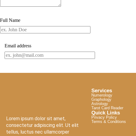
Full Name
Email address
Services
Numerology
Graphology
Astrology
Tarot Card Reader
Quick Links
Privacy Policy
Lorem ipsum dolor sit amet,
Terms & Conditions
consectetur adipiscing elit. Ut elit
tellus, luctus nec ullamcorper